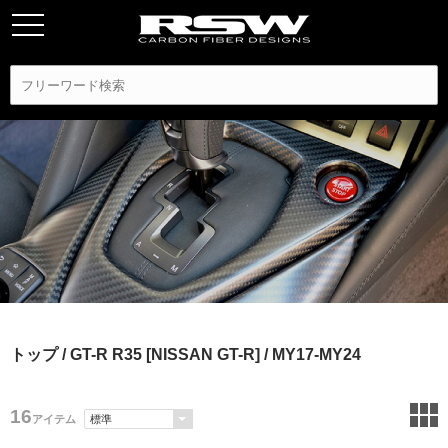
トップ
/
GT-R R35 [NISSAN GT-R]
/ MY17-MY24
16
アイテム