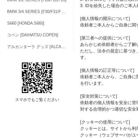
3. IDを紛失した場合のご本
BMW 3/4 SERIES [F30/F31/F32/F33/F36]
[個人情報の開示について]
S660 [HONDA S660]
依頼者ご本人からご自身に関
コペン [DAIHATSU COPEN]
[第三者への提供について]
あらかじめ依頼者からご了解
アルカンターラ グッズ [ALCANTARA GOODS]
ただし、法令の規定に基づき
す。
[個人情報の訂正等について]
依頼者ご本人から、ご自身に
を行います。
[安全対策について]
スマホでもご覧ください
依頼者の個人情報を安全に管
対する合理的かつ適切な安全
[クッキーの使用について]
クッキーとは、サイトから利
クッキー（ウェブサーバがユ