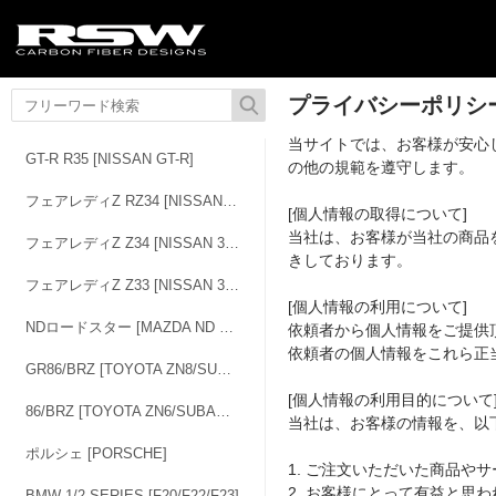
プライバシーポリシ
当サイトでは、お客様が安心
GT-R R35 [NISSAN GT-R]
の他の規範を遵守します。
フェアレディZ RZ34 [NISSAN 400Z]
[個人情報の取得について]
当社は、お客様が当社の商品
フェアレディZ Z34 [NISSAN 370Z]
きしております。
フェアレディZ Z33 [NISSAN 350Z]
[個人情報の利用について]
NDロードスター [MAZDA ND ROADSTER]
依頼者から個人情報をご提供
依頼者の個人情報をこれら正
GR86/BRZ [TOYOTA ZN8/SUBARU ZD8]
[個人情報の利用目的について
86/BRZ [TOYOTA ZN6/SUBARU ZD6]
当社は、お客様の情報を、以
ポルシェ [PORSCHE]
1. ご注文いただいた商品や
2. お客様にとって有益と思
BMW 1/2 SERIES [F20/F22/F23]