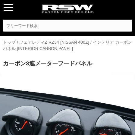
トップ
/
フェアレディZ RZ34 [NISSAN 400Z]
/
インテリア カーボン
パネル [INTERIOR CARBON PANEL]
カーボン3連メーターフードパネル