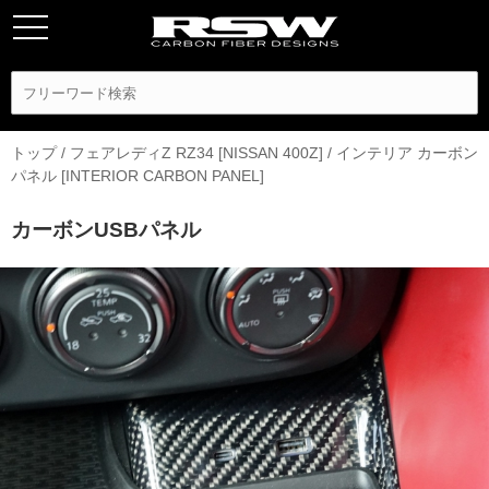
トップ
/
フェアレディZ RZ34 [NISSAN 400Z]
/
インテリア カーボン
パネル [INTERIOR CARBON PANEL]
カーボンUSBパネル